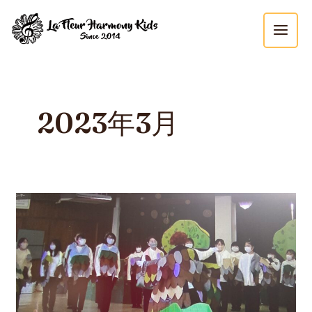
内
MAI
容
MEN
を
ス
キ
ッ
2023年3月
プ
明
日
は
い
よ
い