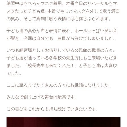
練習中はもちろんマスク着用、本番当日のリハーサルもマ
スクだった子ども達…本番でやっとマスクを外して歌う満面
の笑み、そして真剣に歌う表情には心揺さぶられます。
子ども達の真心が声と表情に表れ、ホールいっぱい良い音
が響き、今回は自分でも一曲目から泣けてしまいました。
いつも練習場としてお借りしている公民館の職員の方々、
子ども達が通っている各学校の先生方にもご来場いただき
ました。「校長先生も来てくれた！」と子ども達は大喜び
でした。
ここに至るまでたくさんの方々にお世話になりました。
みんなで創り上げる舞台は最高です。
この喜びをこれからも持ち続けていきたいです。