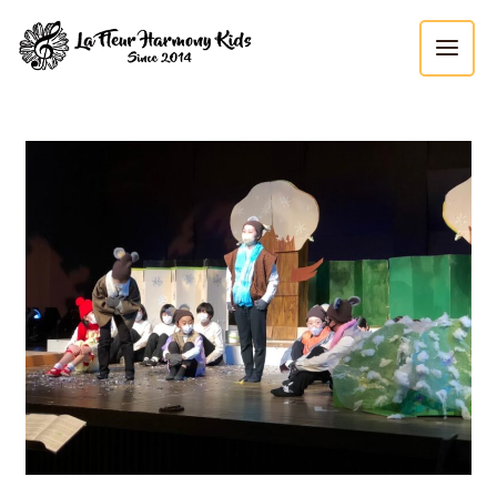
内
MAI
容
MEN
を
ス
Post
キ
navigation
ッ
プ