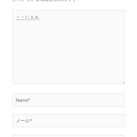
こ
こ
に
入
力…
Name*
メ
ー
ル