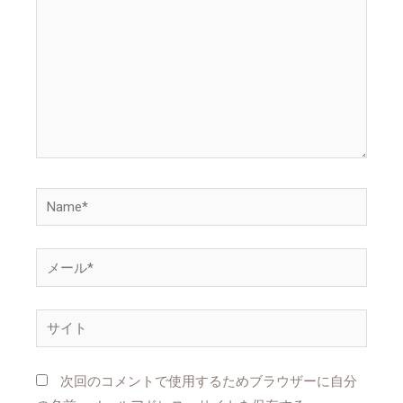
に
入
力…
Name*
メ
ー
ル
サ
*
イ
ト
次回のコメントで使用するためブラウザーに自分