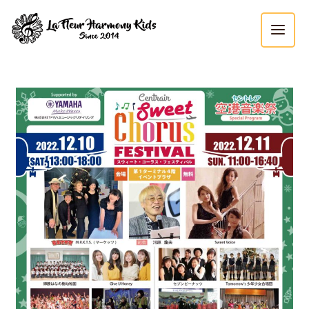
内
MAI
容
MEN
を
ス
Post
キ
navigation
ッ
プ